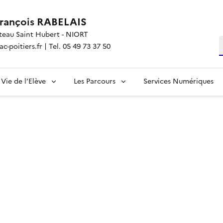
François RABELAIS
teau Saint Hubert - NIORT
R
-poitiers.fr | Tel. 05 49 73 37 50
Vie de l’Elève
Les Parcours
Services Numériques