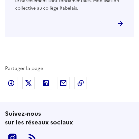
le harcèlement sont fondamentales. Mobilisation
collective au collège Rabelais.
Partager la page
Partager sur Facebook
Partager sur Twitter
Partager sur LinkedIn
Partager par email
Copier dans le presse
Suivez-nous
sur les réseaux sociaux
Instagram
RSS