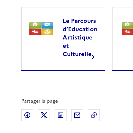
Le Parcours
d’Education
Artistique
et
Culturelle
Partager la page
Partager sur Facebook
Partager sur Twitter
Partager sur LinkedIn
Partager par email
Copier dans le