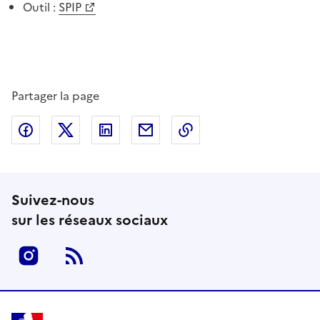
Outil :
SPIP
Partager la page
Partager sur Facebook
Partager sur Twitter
Partager sur LinkedIn
Partager par email
Copier dans le presse
Suivez-nous
sur les réseaux sociaux
Instagram
RSS